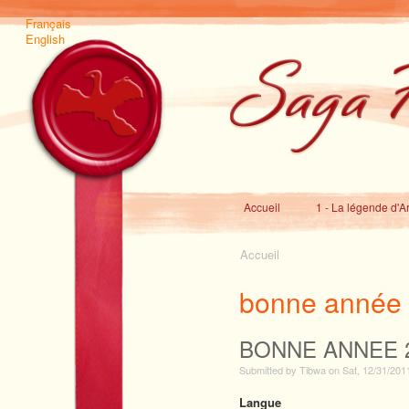
Français
English
Accueil
1 - La légende d'A
Accueil
bonne année
BONNE ANNEE 2
Submitted by
Tibwa
on
Sat, 12/31/201
Langue