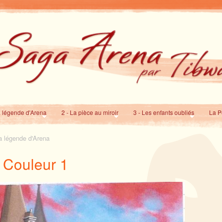
a légende d'Arena
2 - La pièce au miroir
3 - Les enfants oubliés
La P
a légende d'Arena
 Couleur 1